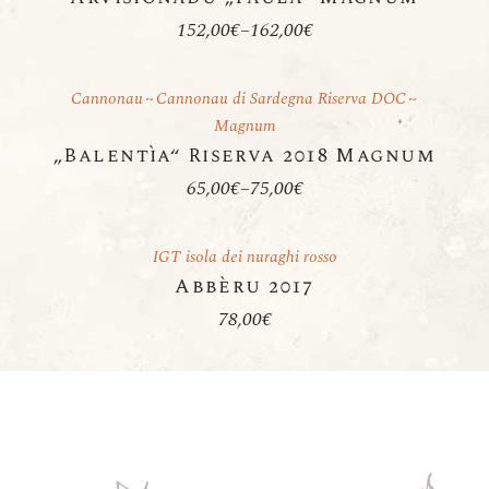
152,00
€
–
162,00
€
Preisspanne:
152,00€
bis
162,00€
Cannonau
Cannonau di Sardegna Riserva DOC
Magnum
„Balentìa“ Riserva 2018 Magnum
65,00
€
–
75,00
€
Preisspanne:
65,00€
bis
75,00€
IGT isola dei nuraghi rosso
Abbèru 2017
78,00
€