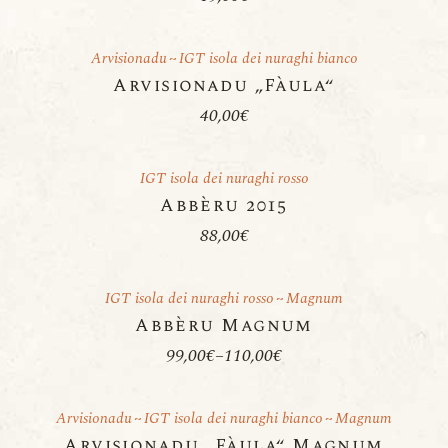
Arvisionadu
IGT isola dei nuraghi bianco
Arvisionadu „Fàula“
40,00
€
IGT isola dei nuraghi rosso
Abbèru 2015
88,00
€
IGT isola dei nuraghi rosso
Magnum
Abbèru Magnum
99,00
€
–
110,00
€
Preisspanne:
99,00€
bis
110,00€
Arvisionadu
IGT isola dei nuraghi bianco
Magnum
Arvisionadu „Fàula“ Magnum