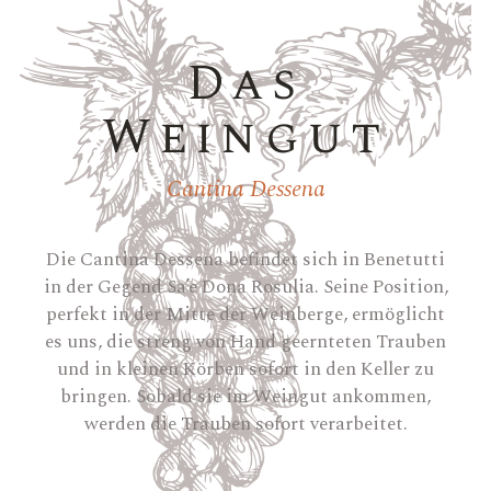
Das
Weingut
Cantina Dessena
Die Cantina Dessena befindet sich in Benetutti
in der Gegend Sa’e Dona Rosulia. Seine Position,
perfekt in der Mitte der Weinberge, ermöglicht
es uns, die streng von Hand geernteten Trauben
und in kleinen Körben sofort in den Keller zu
bringen. Sobald sie im Weingut ankommen,
werden die Trauben sofort verarbeitet.