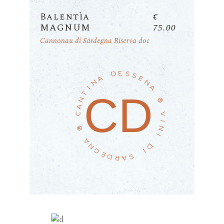
Balentìa
€
MAGNUM
75.00
Cannonau di Sardegna Riserva doc
E
D
S
S
E
A
N
N
A
I
CD
T
N
®
A
C
V
I
®
N
I
A
N
D
G
I
E
D
S
A
R