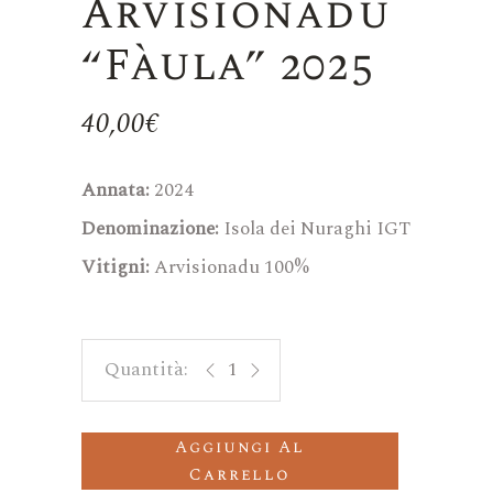
Arvisionadu
“Fàula” 2025
40,00
€
Annata:
2024
Denominazione:
Isola dei Nuraghi IGT
Vitigni:
Arvisionadu 100%
Arvisionadu "Fàula" 2025 quantity
Aggiungi Al
Carrello