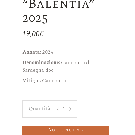
“Balentìa”
2025
19,00
€
Annata:
2024
Denominazione:
Cannonau di
Sardegna doc
Vitigni:
Cannonau
"Balentìa" 2025 quantity
Aggiungi Al